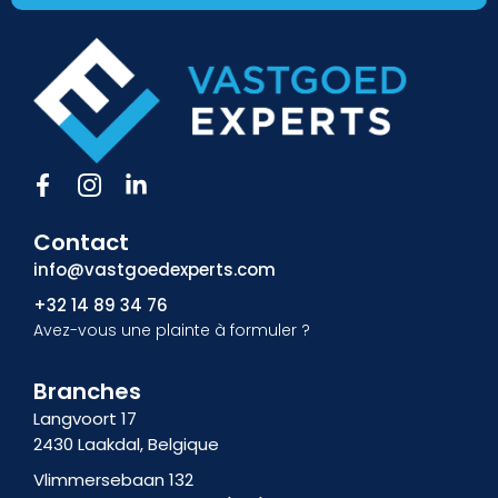
F
I
L
a
c
i
c
ô
n
Contact
e
n
k
b
e
e
info@vastgoedexperts.com
o
-
d
+32 14 89 34 76
o
i
i
Avez-vous une plainte à formuler ?
k
n
n
f
s
-
t
i
Branches
a
n
Langvoort 17
g
2430 Laakdal, Belgique
r
a
Vlimmersebaan 132