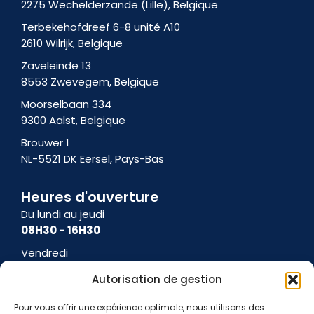
m
2275 Wechelderzande (Lille), Belgique
-
Terbekehofdreef 6-8 unité A10
1
2610 Wilrijk, Belgique
Zaveleinde 13
8553 Zwevegem, Belgique
Moorselbaan 334
9300 Aalst, Belgique
Brouwer 1
NL-5521 DK Eersel, Pays-Bas
Heures d'ouverture
Du lundi au jeudi
08H30 - 16H30
Vendredi
08H30 - 15H00
Autorisation de gestion
Pour vous offrir une expérience optimale, nous utilisons des