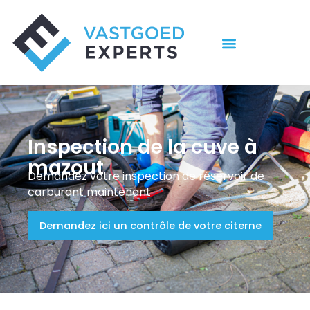
Aller
au
contenu
Inspection de la cuve à
mazout
Demandez votre inspection de réservoir de
carburant maintenant
Demandez ici un contrôle de votre citerne