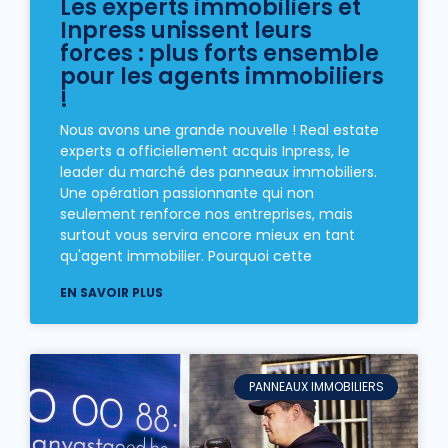
Les experts immobiliers et
Inpress unissent leurs
forces : plus forts ensemble
pour les agents immobiliers
!
Nous avons une grande nouvelle ! Real estate
experts a officiellement acquis Inpress, le
leader du marché des panneaux immobiliers.
Une opération passionnante qui non
seulement renforce nos entreprises, mais
surtout vous servira encore mieux en tant
qu'agent immobilier. Pourquoi cette
EN SAVOIR PLUS
PANNEAUX IMMOBILIERS