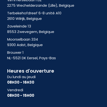
m
2275 Wechelderzande (Lille), Belgique
-
Terbekehofdreef 6-8 unité A10
1
2610 Wilrijk, Belgique
Zaveleinde 13
8553 Zwevegem, Belgique
Moorselbaan 334
9300 Aalst, Belgique
Brouwer 1
NL-5521 DK Eersel, Pays-Bas
Heures d'ouverture
Du lundi au jeudi
08H30 - 16H30
Vendredi
08H30 - 15H00