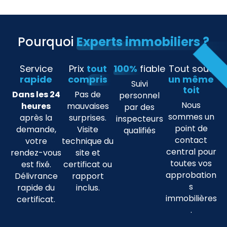
Pourquoi
Experts immobiliers ?
Service
Prix
tout
100%
fiable
Tout sous
rapide
compris
un même
Suivi
toit
Dans les 24
Pas de
personnel
Nous
heures
mauvaises
par des
sommes un
après la
surprises.
inspecteurs
point de
demande,
Visite
qualifiés
contact
votre
technique du
central pour
rendez-vous
site et
toutes vos
est fixé.
certificat ou
approbation
Délivrance
rapport
s
rapide du
inclus.
immobilières
certificat.
.