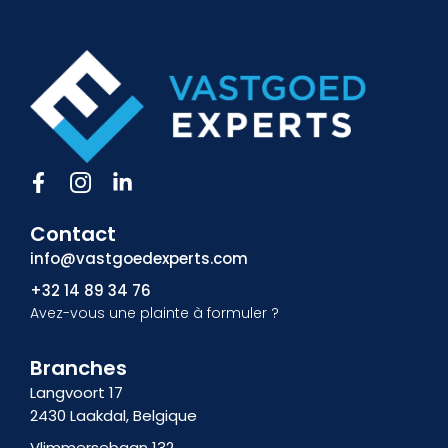
F
I
L
a
c
i
c
ô
n
Contact
e
n
k
b
e
e
info@vastgoedexperts.com
o
-
d
+32 14 89 34 76
o
i
i
Avez-vous une plainte à formuler ?
k
n
n
f
s
-
t
i
Branches
a
n
Langvoort 17
g
2430 Laakdal, Belgique
r
a
Vlimmersebaan 132