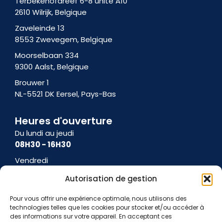
Terbekehofdreef 6-8 unité A10
1
2610 Wilrijk, Belgique
Zaveleinde 13
8553 Zwevegem, Belgique
Moorselbaan 334
9300 Aalst, Belgique
Brouwer 1
NL-5521 DK Eersel, Pays-Bas
Heures d'ouverture
Du lundi au jeudi
08H30 - 16H30
Vendredi
08H30 - 15H00
Autorisation de gestion
Pour vous offrir une expérience optimale, nous utilisons des
technologies telles que les cookies pour stocker et/ou accéder à
des informations sur votre appareil. En acceptant ces
Conditions générales d'utilisation
Conditions d'utilisation