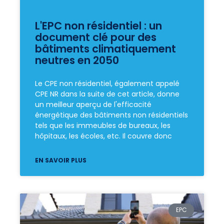
L'EPC non résidentiel : un
document clé pour des
bâtiments climatiquement
neutres en 2050
Le CPE non résidentiel, également appelé
CPE NR dans la suite de cet article, donne
un meilleur aperçu de l'efficacité
énergétique des bâtiments non résidentiels
tels que les immeubles de bureaux, les
hôpitaux, les écoles, etc. Il couvre donc
EN SAVOIR PLUS
EPC