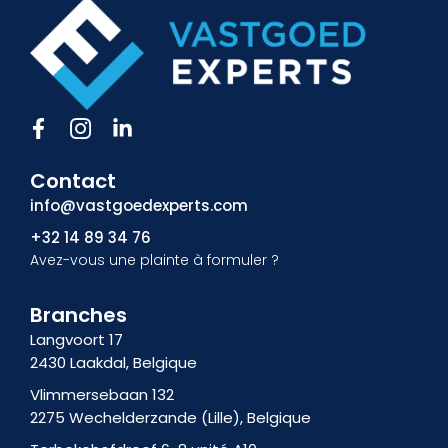
F
I
L
a
c
i
c
ô
n
Contact
e
n
k
b
e
e
info@vastgoedexperts.com
o
-
d
+32 14 89 34 76
o
i
i
Avez-vous une plainte à formuler ?
k
n
n
f
s
-
t
i
Branches
a
n
Langvoort 17
g
2430 Laakdal, Belgique
r
a
Vlimmersebaan 132
m
2275 Wechelderzande (Lille), Belgique
-