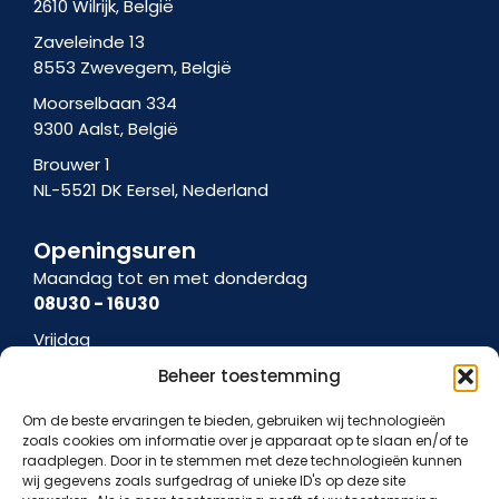
2610 Wilrijk, België
Zaveleinde 13
8553 Zwevegem, België
Moorselbaan 334
9300 Aalst, België
Brouwer 1
NL-5521 DK Eersel, Nederland
Openingsuren
Maandag tot en met donderdag
08U30 - 16U30
Vrijdag
08U30 - 15U00
Beheer toestemming
Om de beste ervaringen te bieden, gebruiken wij technologieën
zoals cookies om informatie over je apparaat op te slaan en/of te
raadplegen. Door in te stemmen met deze technologieën kunnen
Algemene voorwaarden
Gebruiksvoorwaarden
Cookiebeleid
wij gegevens zoals surfgedrag of unieke ID's op deze site
Privacybeleid
Data protection notice