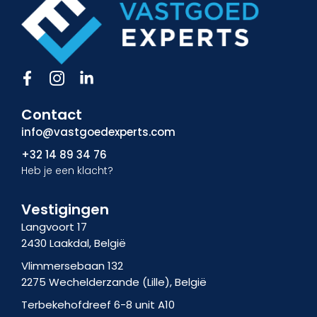
F
I
L
a
c
i
c
o
n
Contact
e
n
k
b
-
e
info@vastgoedexperts.com
o
i
d
+32 14 89 34 76
o
n
i
Heb je een klacht?
k
s
n
-
t
-
f
a
i
Vestigingen
g
n
Langvoort 17
r
2430 Laakdal, België
a
m
Vlimmersebaan 132
-
2275 Wechelderzande (Lille), België
1
Terbekehofdreef 6-8 unit A10