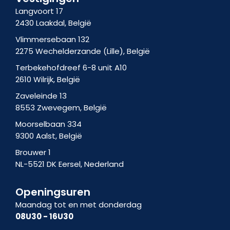
g
n
Langvoort 17
r
2430 Laakdal, België
a
m
Vlimmersebaan 132
-
2275 Wechelderzande (Lille), België
1
Terbekehofdreef 6-8 unit A10
2610 Wilrijk, België
Zaveleinde 13
8553 Zwevegem, België
Moorselbaan 334
9300 Aalst, België
Brouwer 1
NL-5521 DK Eersel, Nederland
Openingsuren
Maandag tot en met donderdag
08U30 - 16U30