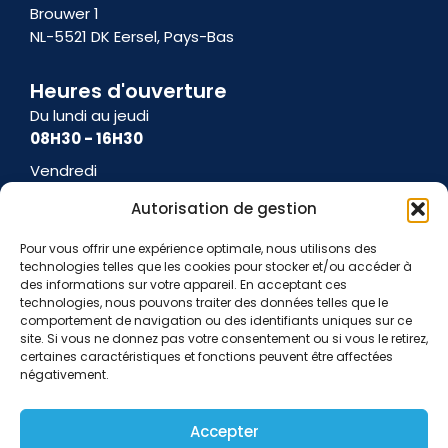
Brouwer 1
NL-5521 DK Eersel, Pays-Bas
Heures d'ouverture
Du lundi au jeudi
08H30 - 16H30
Vendredi
08H30 - 15H00
Autorisation de gestion
Pour vous offrir une expérience optimale, nous utilisons des
technologies telles que les cookies pour stocker et/ou accéder à
des informations sur votre appareil. En acceptant ces
Conditions générales d'utilisation
Conditions d'utilisation
technologies, nous pouvons traiter des données telles que le
Politique en matière de cookies
Politique de confidentialité
comportement de navigation ou des identifiants uniques sur ce
Avis de protection des données
site. Si vous ne donnez pas votre consentement ou si vous le retirez,
certaines caractéristiques et fonctions peuvent être affectées
négativement.
Accepter