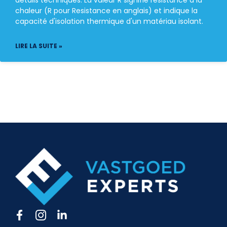
chaleur (R pour Resistance en anglais) et indique la
capacité d'isolation thermique d'un matériau isolant.
LIRE LA SUITE »
F
I
L
a
c
i