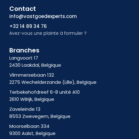
c
ô
n
Contact
e
n
k
b
e
e
info@vastgoedexperts.com
o
-
d
+32 14 89 34 76
o
i
i
Avez-vous une plainte à formuler ?
k
n
n
f
s
-
t
i
Branches
a
n
Langvoort 17
g
2430 Laakdal, Belgique
r
a
Vlimmersebaan 132
m
2275 Wechelderzande (Lille), Belgique
-
Terbekehofdreef 6-8 unité A10
1
2610 Wilrijk, Belgique
Zaveleinde 13
8553 Zwevegem, Belgique
Moorselbaan 334
9300 Aalst, Belgique