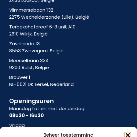
2430 Laakdal, België
a
m
Vlimmersebaan 132
-
2275 Wechelderzande (Lille), België
1
Terbekehofdreef 6-8 unit A10
2610 Wilrijk, België
Zaveleinde 13
8553 Zwevegem, België
Moorselbaan 334
9300 Aalst, België
Brouwer 1
NL-5521 DK Eersel, Nederland
Openingsuren
Maandag tot en met donderdag
08U30 - 16U30
Vrijdag
08U30 - 15U00
Beheer toestemming