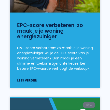
EPC-score verbeteren: zo
maak je je woning
energiezuiniger
EPC-score verbeteren: zo maak je je woning
energiezuiniger Wil je de EPC-score van je
woning verbeteren? Dan maak je een
slimme en toekomstgerichte keuze. Een
betere EPC-waarde verhoogt de verkoop-
LEES VERDER
EPC