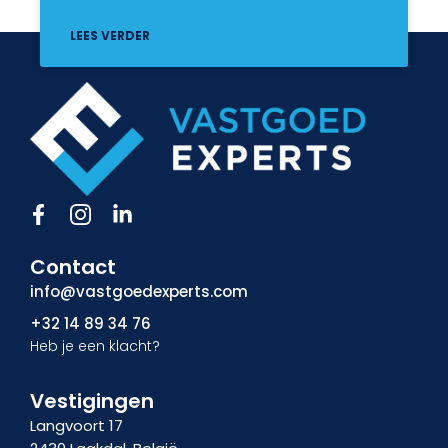
LEES VERDER
F
I
L
a
c
i
c
o
n
Contact
e
n
k
b
-
e
info@vastgoedexperts.com
o
i
d
+32 14 89 34 76
o
n
i
Heb je een klacht?
k
s
n
-
t
-
f
a
i
Vestigingen
g
n
Langvoort 17
r