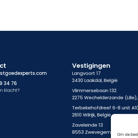
ct
Vestigingen
stgoedexperts.com
Langvoort 17
2430 Laakdal, België
9 34 76
n klacht?
Vlimmersebaan 132
2275 Wechelderzande (Lille),
Terbekehofdreef 6-8 unit A1
2610 Wilrijk, België
Zaveleinde 13
8553 Zwevegem, België
Om de best