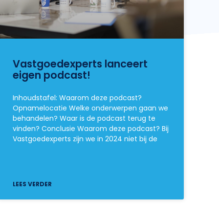
Vastgoedexperts lanceert
eigen podcast!
Inhoudstafel: Waarom deze podcast?
Opnamelocatie Welke onderwerpen gaan we
behandelen? Waar is de podcast terug te
vinden? Conclusie Waarom deze podcast? Bij
Vastgoedexperts zijn we in 2024 niet bij de
LEES VERDER