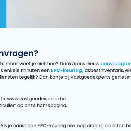
anvragen?
rts maar weet je niet hoe? Dankzij ons nieuw
aanvraagform
chts enkele minuten een
EPC-keuring,
asbestinventaris, el
diensten tegelijk? Dan kan je bij Vastgoedexperts geniet
rts: www.vastgoedexperts.be.
rticulier’ op onze homepagina.
. Als je naast een EPC-keuring ook nog andere diensten best