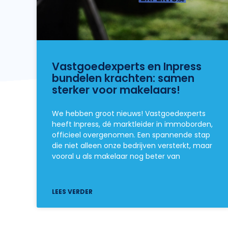
Vastgoedexperts en Inpress
bundelen krachten: samen
sterker voor makelaars!
We hebben groot nieuws! Vastgoedexperts
heeft Inpress, dé marktleider in immoborden,
officieel overgenomen. Een spannende stap
die niet alleen onze bedrijven versterkt, maar
vooral u als makelaar nog beter van
LEES VERDER