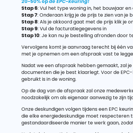
20-50% op
de EPC-keuring!
Stap 6
: Vul het type woning in, het bouwjaar e
Stap 7
: Onderaan krijg je de prijs te zien van je b
Stap 8
: Als je akkoord gaat met de prijs klik je
Stap 9
: Vul de facturatiegegevens in
Stap 10
: Je kan nu je bestelling afronden door t
Vervolgens komt je aanvraag terecht bij één va
met je opnemen om een afspraak vast te leggen.
Nadat we een afspraak hebben gemaakt, zal je e
documenten die je best klaarlegt. Voor de EPC-k
gebruikt is in de woning.
Op de dag van de afspraak zal onze medewerker zi
noodzakelijk om als eigenaar aanwezig te zijn t
Onze deskundigen volgen tijdens een EPC keurin
die elke energiedeskundige moet respecteren ti
gestandaardiseerde manier te werk gaan, zodat e