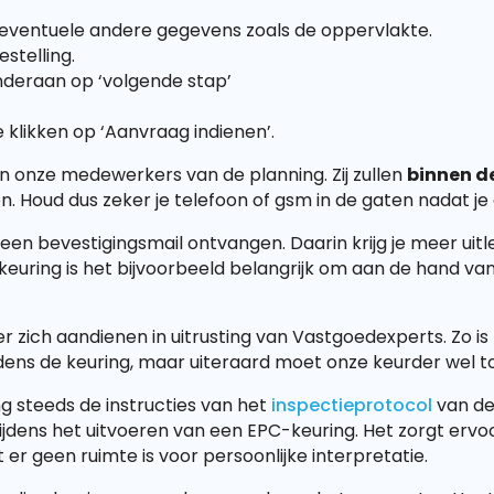
n eventuele andere gegevens zoals de oppervlakte.
estelling.
 onderaan op ‘volgende stap’
e klikken op ‘Aanvraag indienen’.
n onze medewerkers van de planning. Zij zullen
binnen de
 Houd dus zeker je telefoon of gsm in de gaten nadat je
en bevestigingsmail ontvangen. Daarin krijg je meer uitl
euring is het bijvoorbeeld belangrijk om aan de hand van
ch aandienen in uitrusting van Vastgoedexperts. Zo is hij
ijdens de keuring, maar uiteraard moet onze keurder wel t
g steeds de instructies van het
inspectieprotocol
van de 
jdens het uitvoeren van een EPC-keuring. Het zorgt ervoo
r geen ruimte is voor persoonlijke interpretatie.