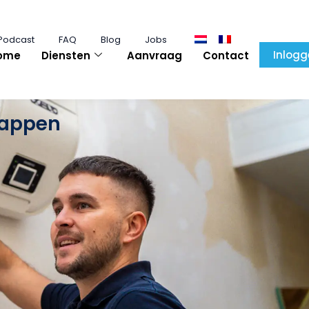
Podcast
FAQ
Blog
Jobs
Inlogg
ome
Diensten
Aanvraag
Contact
stappen