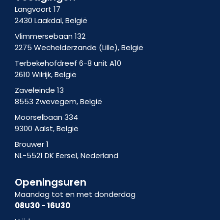
g
n
Langvoort 17
r
2430 Laakdal, België
a
m
Vlimmersebaan 132
-
2275 Wechelderzande (Lille), België
1
Terbekehofdreef 6-8 unit A10
2610 Wilrijk, België
Zaveleinde 13
8553 Zwevegem, België
Moorselbaan 334
9300 Aalst, België
Brouwer 1
NL-5521 DK Eersel, Nederland
Openingsuren
Maandag tot en met donderdag
08U30 - 16U30