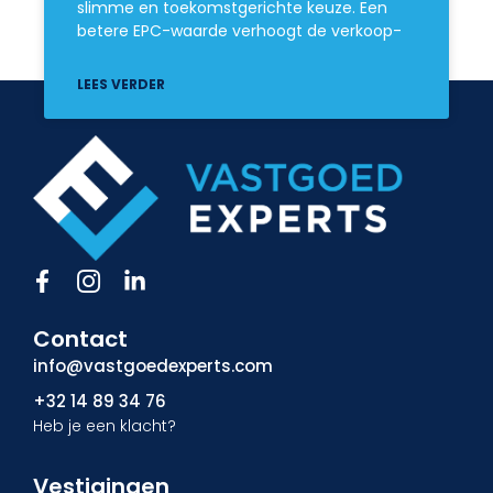
slimme en toekomstgerichte keuze. Een
betere EPC-waarde verhoogt de verkoop-
LEES VERDER
F
I
L
a
c
i
c
o
n
Contact
e
n
k
b
-
e
info@vastgoedexperts.com
o
i
d
+32 14 89 34 76
o
n
i
Heb je een klacht?
k
s
n
-
t
-
f
a
i
Vestigingen