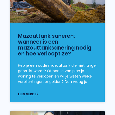
Mazouttank saneren:
wanneer is een
mazouttanksanering nodig
en hoe verloopt ze?
Heb je een oude mazouttank die niet langer
gebruikt wordt? Of ben je van plan je
woning te verkopen en wil je weten welke
verplichtingen er gelden? Dan vraag je
LEES VERDER