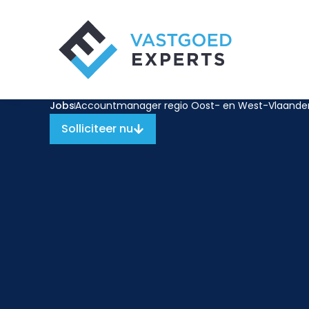
Ga
naar
de
inhoud
Jobs
Accountmanager regio Oost- en West-Vlaande
Solliciteer nu