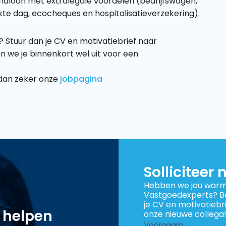
ndloon met extralegale voordelen (bedrijfswagen,
kte dag, ecocheques en hospitalisatieverzekering).
 Stuur dan je CV en motivatiebrief naar
we je binnenkort wel uit voor een
dan zeker onze
jobpagina
Solliciteer 
Hebben we jou warm 
Vastgoedexperts? Be
je CV en motivatiebri
r helpen
onze nieuwe collega
Sollicitatieformulier
Voornaam