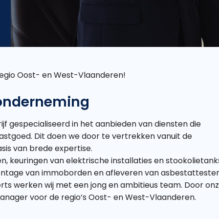
egio Oost- en West-Vlaanderen!
 onderneming
jf gespecialiseerd in het aanbieden van diensten die
stgoed. Dit doen we door te vertrekken vanuit de
is van brede expertise.
n, keuringen van elektrische installaties en stookolietank
ontage van immoborden en afleveren van asbestatteste
rts werken wij met een jong en ambitieus team. Door on
tmanager voor de regio’s Oost- en West-Vlaanderen.