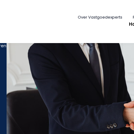
Over Vastgoedexperts
H
ren