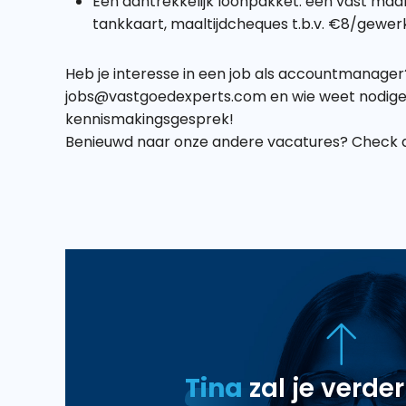
Een aantrekkelijk loonpakket: een vast maa
tankkaart, maaltijdcheques t.b.v. €8/gewer
Heb je interesse in een job als accountmanager?
jobs@vastgoedexperts.com en wie weet nodigen 
kennismakingsgesprek!
Benieuwd naar onze andere vacatures? Check 
Tina
zal je verde