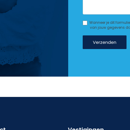
Wanneer je dit formulie
van jouw gegevens doo
Verzenden
ct
Vestigingen