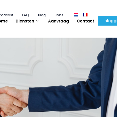
Podcast
FAQ
Blog
Jobs
Inlogg
ome
Diensten
Aanvraag
Contact