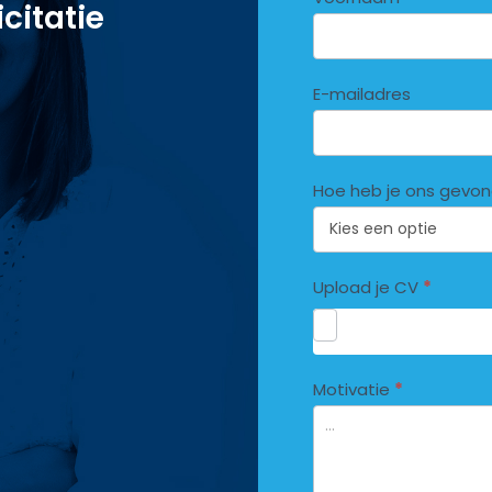
icitatie
E-mailadres
Hoe heb je ons gevo
Upload je CV
*
Motivatie
*