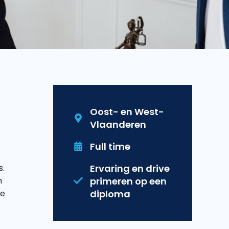
Oost- en West-
Vlaanderen
Full time
s.
Ervaring en drive
n
primeren op een
ze
diploma